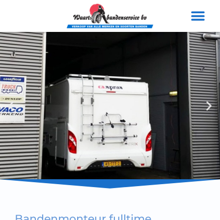
Voor alle merken
banden
Bandenmonteur fulltime